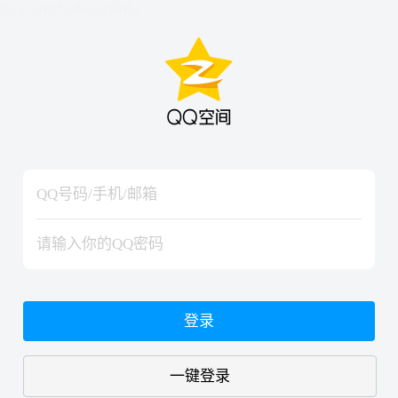
hiraishinNoJutsuShiki
hiraishinNoJutsuShiki
登录
一键登录